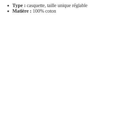
Type :
casquette, taille unique réglable
Matière :
100% coton
Coloris :
rose, impression rose vif
Édition limitée
— fabriqué en petite série
Conçu à Paris
🇫🇷
NOUVEAUTÉ
€34,90
Parfaite avec le t-shirt Barbitch pour un total look streetwear féminin et
affirmé. Wesh else ?