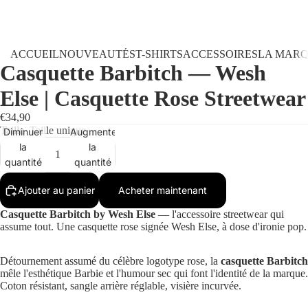
ACCUEIL
NOUVEAUTÉS
T-SHIRTS
ACCESSOIRES
LA MAR
Casquette Barbitch — Wesh
Else | Casquette Rose Streetwear
€34,90
Taille
Taille unique
Diminuer
Augmenter
la
la
quantité
quantité
Ajouter au panier
Acheter maintenant
Casquette Barbitch by Wesh Else
— l'accessoire streetwear qui
assume tout. Une casquette rose signée Wesh Else, à dose d'ironie pop.
Détournement assumé du célèbre logotype rose, la
casquette Barbitch
mêle l'esthétique Barbie et l'humour sec qui font l'identité de la marque.
Coton résistant, sangle arrière réglable, visière incurvée.