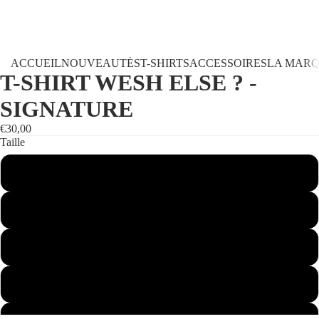
ACCUEIL
NOUVEAUTÉS
T-SHIRTS
ACCESSOIRES
LA MAR
T-SHIRT WESH ELSE ? -
SIGNATURE
€30,00
Taille
S
M
L
XL